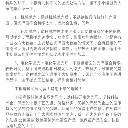
特殊的加工。中板有几种不同的抛光处理方法。接下来小编就为大
家简单介绍一下。
1、机械抛光：经过机械抛光后，不锈钢板具有较好的光滑
度，但光泽度不会持续太久，因此会生锈、闷热。
2、化学抛光：这种抛光技术更经济，即使是脏乱的不锈钢也
可以抛光，而且抛光速度快，功率高，防腐功能也很好。但是也有
一些地方比较差，主要是在光泽度比较差的情况下，会有直接的气
体溢出，所以需要通风设备辅助操作，而加热会比较困难。适用于
小批量杂乱零件的抛光和低要求小零件的加工。
3、电化学抛光：电化学抛光后，不锈钢镜面的光泽度会持续
较长时间。整个抛光过程相对稳定，污染少，投资少，最重要的是
防腐功能。这种抛光工艺适用于大批量生产，因此广泛应用于先进
产品中。由于抛光工艺稳定，操作也相对简单。
中板选择沁沅商贸！是您不错的选择！
沁沅商贸始终以市场为导向，以科技开发为先导，坚持科技
兴企。供应的中板工艺先进、价格朴实，优异的产品为企业的健康
持续的发展提供了有力的保障。我司产品值得用户信赖，在免费产
品信息咨询得到了广大需求群体的赞许，我们还为客户配备了高效
的陆运;公路运输;铁路运输为您运送产品，以保证产品安全、快捷
地送到您的手中。