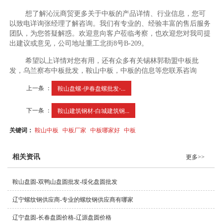
想了解沁沅商贸更多关于中板的产品详情、行业信息，您可
以致电详询张经理了解咨询。我们有专业的、经验丰富的售后服务
团队，为您答疑解惑。欢迎意向客户莅临考察，也欢迎您对我司提
出建议或意见，公司地址重工北街8号B-209。
希望以上详情对您有用，还有众多有关锡林郭勒盟中板批
发，乌兰察布中板批发，鞍山中板，中板的信息等您联系咨询
上一条 ：
鞍山盘螺-伊春盘螺批发-...
下一条 ：
鞍山建筑钢材-白城建筑钢...
关键词：
鞍山中板
中板厂家
中板哪家好
中板
相关资讯
更多>>
鞍山盘圆-双鸭山盘圆批发-绥化盘圆批发
辽宁螺纹钢供应商-专业的螺纹钢供应商有哪家
辽宁盘圆-长春盘圆价格-辽源盘圆价格