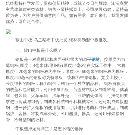
始终坚持科学发展，贯彻创新精神，成就了今日的辉煌。沁沅商贸
主营建筑建材类管材，销售业绩扶摇直上。公司发展稳健，坚持品
质为先，为客户提供满意的产品。如有需求，欢迎来电，我司发挥
优势，愿广泛合作。
鞍山中板-乌兰察布中板批发-锡林郭勒盟中板批发。
一、鞍山中板是什么呢？
钢板是一种宽厚比和表面积都很大的扁平
钢材
。按厚度为为
薄钢板(厚度<=4毫米)和厚钢板(厚度>4毫米)在实际工作中 ，常将
厚度<=20毫米的钢板称为中板，厚度>20-60毫米的钢板称为厚板，
厚度>60毫米的钢板称为特厚板，统称为中厚钢板。宽度比较小，
长度很长的钢板，称为钢带，列为一个独立的品种。 钢板有很大
的覆盖和包容能力，可用作屋面板、苫盖材料以及制造容器、储油
罐、包装箱、火车车箱、汽车外壳、工业炉的壳体等：可按使用要
求进行剪裁与组合，制成各种结构件和机械零件，还可制成焊接型
钢，进一步扩大钢板的使用范围；可以进行弯曲和冲压成型，制成
锅炉、容器、冲制汽车外壳、民用器皿、器具、还可用作焊接钢
管、冷弯型钢的坯料。
中板选择沁沅商贸！是您不错的选择！