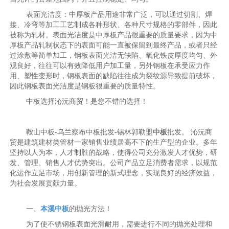
表面光洁度：中厚板产品用途非常广泛，可以通过切割、焊
接、冷弯等加工工艺制成各种形状、各种尺寸规格的零部件，因此
被称为轧材。表面光洁度是中厚板产品很重要的质量要求，因为中
厚板产品轧制状态下的表面可能一直被保留到最终产品，或者只经
过涂敷等简单加工，钢板表面光洁无缺陷、氧化铁皮厚度均匀、外
观良好，往往可以有效降低用户加工量，另外钢板在承受应力作
用、塑性变形时，钢板表面的缺陷往往成为裂纹源导致提前破坏，
因此钢板表面光洁度是钢板很重要的质量特性。
中板选择沁沅商贸！是您不错的选择！
鞍山中板-乌兰察布中板批发-锡林郭勒盟
中板
批发。 沁沅商
贸是建筑建材类管材一家销售业绩居高不下的生产型的企业。多年
坚持以人为本，人才制胜的战略，使得公司充分激发人才优势，研
发、管理、销售人才优势突出。公司产品立足消费者需求，以规范
化运作立足市场，用创新管理的新式理念，实现良好的经济效益，
为社会发展贡献力量。
一、
本溪中板
的抛光方法！
为了使不锈钢板表面光滑耐用，需要进行不同的抛光处理和