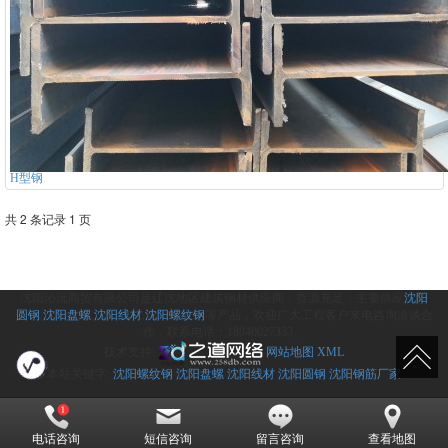
H型钢
共 2 条记录 1 页
沈阳沁沅商贸有限公司是辽沈地区建筑钢材供应商，货源充足，主要供应
沈阳
圆钢
,
沈阳盘螺
,
沈阳线材
,
沈阳螺纹钢
等产品，欢迎广大工程客户来电咨询洽谈合
作，联系电话：18040027333。
技术支持:
网站地图
XML
本站关键字:
沈阳螺纹钢
沈阳盘螺
沈阳线材
沈阳圆钢
沈阳钢筋厂家
电话咨询
短信咨询
留言咨询
查看地图