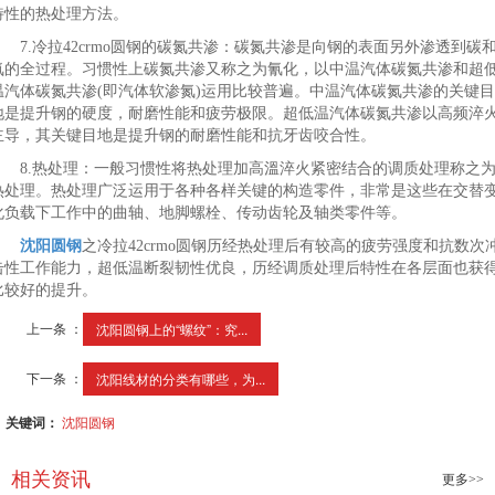
特性的热处理方法。
7.冷拉42crmo圆钢的碳氮共渗：碳氮共渗是向钢的表面另外渗透到碳
氮的全过程。习惯性上碳氮共渗又称之为氰化，以中温汽体碳氮共渗和超
温汽体碳氮共渗(即汽体软渗氮)运用比较普遍。中温汽体碳氮共渗的关键目
地是提升钢的硬度，耐磨性能和疲劳极限。超低温汽体碳氮共渗以高频淬
主导，其关键目地是提升钢的耐磨性能和抗牙齿咬合性。
8.热处理：一般习惯性将热处理加高溫淬火紧密结合的调质处理称之
热处理。热处理广泛运用于各种各样关键的构造零件，非常是这些在交替
化负载下工作中的曲轴、地脚螺栓、传动齿轮及轴类零件等。
沈阳圆钢
之冷拉42crmo圆钢历经热处理后有较高的疲劳强度和抗数次
击性工作能力，超低温断裂韧性优良，历经调质处理后特性在各层面也获
比较好的提升。
上一条 ：
沈阳圆钢上的“螺纹”：究...
下一条 ：
沈阳线材的分类有哪些，为...
关键词：
沈阳圆钢
相关资讯
更多>>