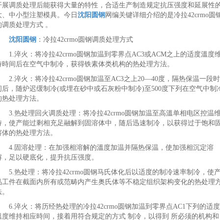
开展调质处理后能获得大量的特性，合适生产制造规定抗压强度和延展性
大、中小型注塑模具。今日
沈阳圆钢
网编关键详细介绍的是冷拉42crmo圆
的调质处理方式 。
沈阳圆钢
：
冷拉42crmo圆钢调质处理方式
1.淬火：将冷拉42crmo圆钢加温到零界点AC3或ACM之上的适度溫度
持時间后在空气中制冷，获得铁素体类机构的热处理方法。
2.淬火：将冷拉42crmo圆钢加温至AC3之上20—40度，隔热保温一段时
间后，随炉迟缓制冷(或埋在砂中或石灰粉中制冷)至500度下列在空气中制
的热处理方法。
3.热处理回火调质处理：将冷拉42crmo圆钢加温至高溫单相电区控温
持，使产能过剩相充足融解到固溶体中，随后迅速制冷，以获得过于饱和
溶体的热处理方法。
4.固溶处理：在加强相溶解的溫度加温并隔热保温，使加强相沉定溶
解，足以硬底化，提升抗压强度。
5.热处理：将冷拉42crmo圆钢马氏体化后以适度的制冷速率制冷，使
品工件在截面内所有或范畴内产生奥氏体等不稳定组织架构变化的热处理
法。
6.淬火：将历经热处理的冷拉42crmo圆钢加温到零界点AC1下列的适度
溫度维持相应時间，接着用符合规定的方式 制冷，以得到 所必须的机构和