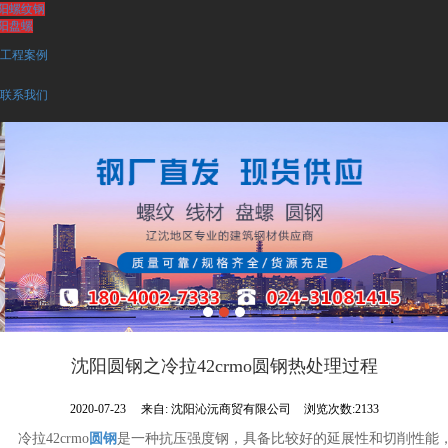
阳螺纹钢
阳盘螺
工程案例
联系我们
沈阳圆钢之冷拉42crmo圆钢热处理过程
2020-07-23
来自:
沈阳沁沅商贸有限公司
浏览次数:2133
冷拉42crmo
圆钢
是一种抗压强度钢，具备比较好的延展性和切削性能