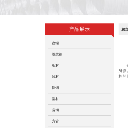
产品展示
您
盘螺
螺纹钢
板材
身影
构的
线材
圆钢
型材
扁钢
方管